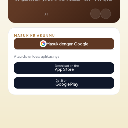
menuju kelulusan PPPK 2025. Langsung login dan mulai
perjuanganmu hari ini!
/ 1
MASUK KE AKUNMU
Masuk dengan Google
Atau download aplikasinya
Download on the
App Store
Get it on
Google Play