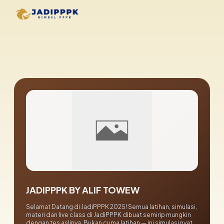
JADIPPPK BY ALIF TOWEW
Selamat Datang di JadiPPPK 2025! Semua latihan, simulasi,
materi dan live class di JadiPPPK dibuat semirip mungkin
dengan tes aslinya. Bukan cuma latihan — ini simulasi nyata